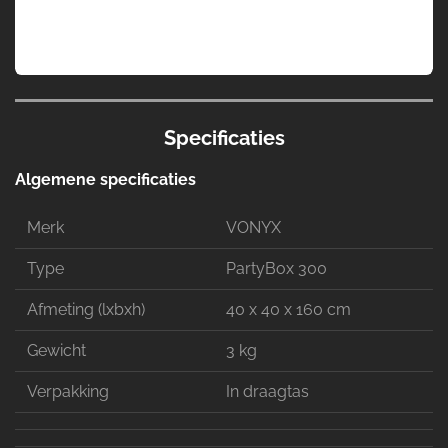
Specificaties
Algemene specificaties
Merk
VONYX
Type
PartyBox 300
Afmeting (lxbxh)
40 x 40 x 160 cm
Gewicht
3 kg
Verpakking
In draagtas