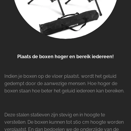
Plaats de boxen hoger en bereik iedereen!
Indien je boxen op de vloer plaatst, wordt het geluid
gedempt door de aanwezige mensen. Hoe hoger de
boxen staan hoe beter het geluid iedereen kan bereiken.
Deze stalen statieven zijn stevig en in hoogte te
verstellen. De boxen kunnen tot 160 cm hoogte worden
verplaatst. En dan bedoelen we de onderzijde van de