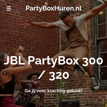
Ga
PartyBoxHuren.nl
direct
naar
de
hoofdinhoud
JBL PartyBox 300
/ 320
Ga jij voor krachtig geluid?