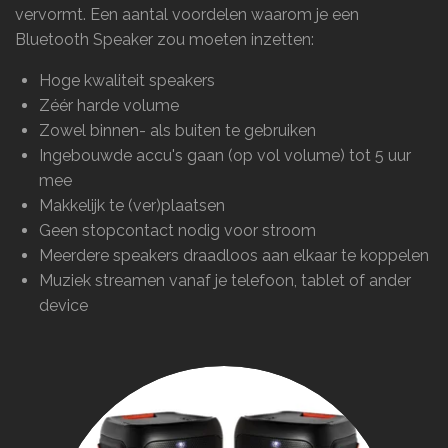
vervormt. Een aantal voordelen waarom je een
Bluetooth Speaker zou moeten inzetten:
Hoge kwaliteit speakers
Zéér harde volume
Zowel binnen- als buiten te gebruiken
Ingebouwde accu's gaan (op vol volume) tot 5 uur
mee
Makkelijk te (ver)plaatsen
Geen stopcontact nodig voor stroom
Meerdere speakers draadloos aan elkaar te koppelen
Muziek streamen vanaf je telefoon, tablet of ander
device