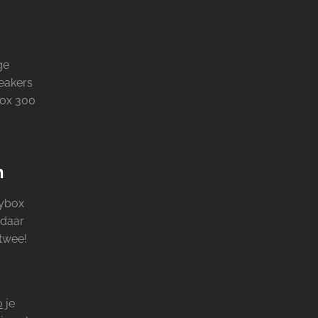
ge
eakers
box 300
n
tybox
 daar
 twee!
o
je