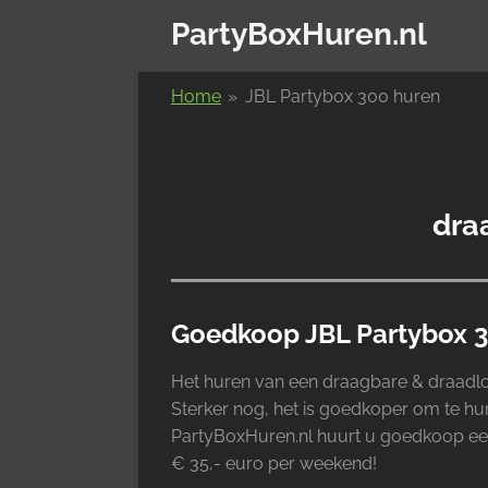
Ga
PartyBoxHuren.nl
direct
naar
Home
»
JBL Partybox 300 huren
de
hoofdinhoud
dra
Goedkoop JBL Partybox 
Het huren van een draagbare & draadloz
Sterker nog, het is goedkoper om te hur
PartyBoxHuren.nl huurt u goedkoop een
€ 35,- euro per weekend!