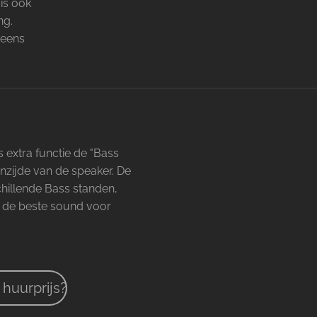
is ook
ng.
 eens
s extra functie de "Bass
nzijde van de speaker. De
chillende Bass standen,
lt de beste sound voor
huurprijs?