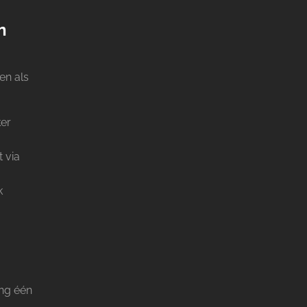
n
en als
ker
 via
k
ng één