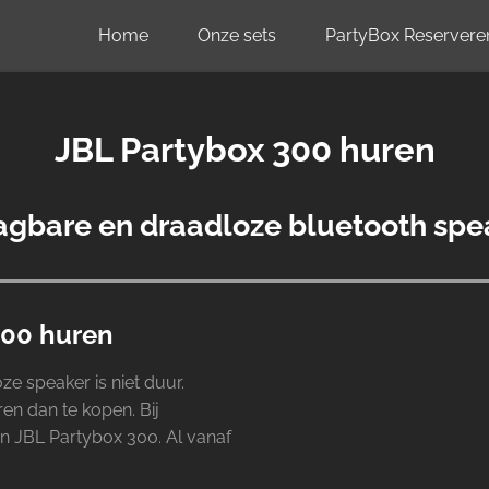
Home
Onze sets
PartyBox Reservere
JBL Partybox 300 huren
agbare en draadloze bluetooth spe
300 huren
e speaker is niet duur.
en dan te kopen. Bij
 JBL Partybox 300. Al vanaf