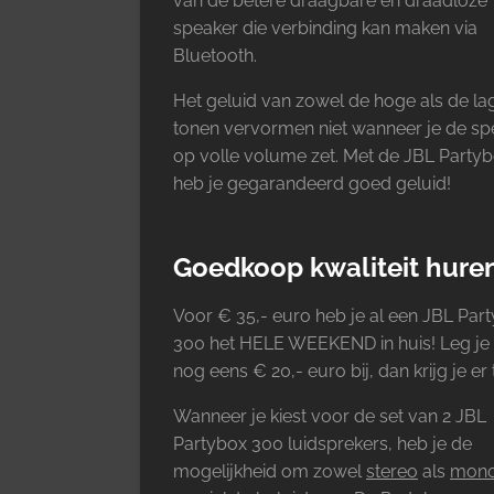
van de betere draagbare en draadloze
speaker die verbinding kan maken via
Bluetooth.
Het geluid van zowel de hoge als de la
tonen vervormen niet wanneer je de sp
op volle volume zet. Met de JBL Party
heb je gegarandeerd goed geluid!
Goedkoop kwaliteit hure
Voor € 35,- euro heb je al een JBL Par
300 het HELE WEEKEND in huis! Leg je
nog eens € 20,- euro bij, dan krijg je er
Wanneer je kiest voor de set van 2 JBL
Partybox 300 luidsprekers, heb je de
mogelijkheid om zowel
stereo
als
mon