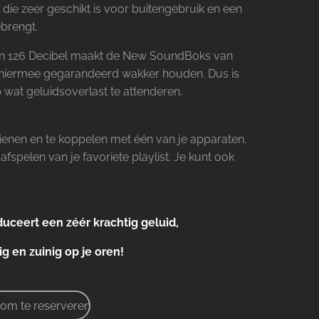
 die zeer geschikt is voor buitengebruik en een
ebrengt.
an 126 Decibel maakt de New SoundBoks van
je hiermee gegarandeerd wakker houden. Dus is
 wat geluidsoverlast te attenderen.
enen en te koppelen met één van je apparaten.
fspelen van je favoriete playlist. Je kunt ook
ceert een zéér krachtig geluid,
g en zuinig op je oren!
R om te reserveren