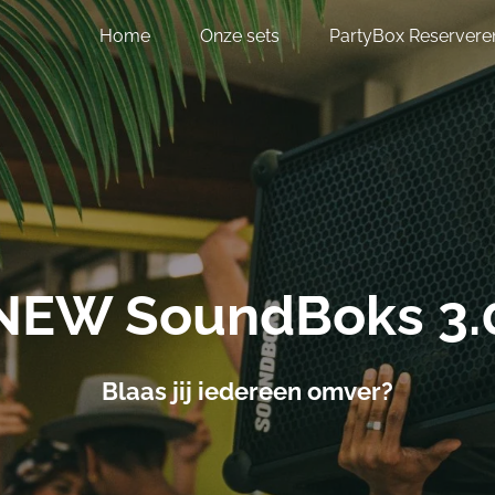
Home
Onze sets
PartyBox Reservere
NEW SoundBoks 3.
Blaas jij iedereen omver?