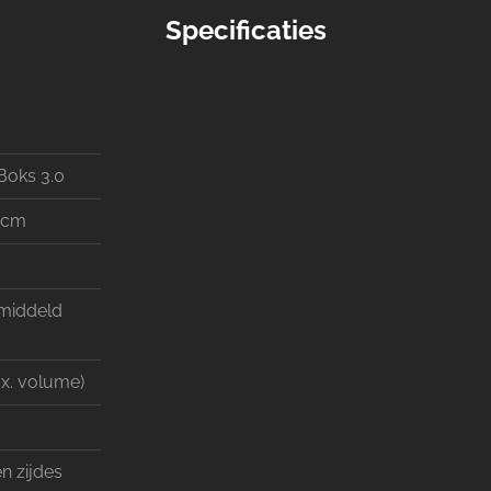
Specificaties
oks 3.0
2 cm
emiddeld
ax. volume)
n zijdes