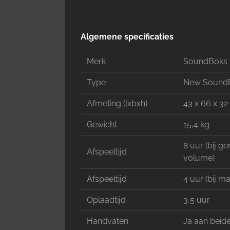
Algemene specificaties
Merk
SoundBoks
Type
New SoundB
Afmeting (lxbxh)
43 x 66 x 3
Gewicht
15,4 kg
8 uur (bij g
Afspeeltijd
volume)
Afspeeltijd
4 uur (bij m
Oplaadtijd
3,5 uur
Handvaten
Ja aan beide