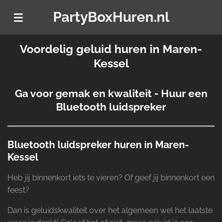
Ga
PartyBoxHuren.nl
direct
naar
Voordelig geluid huren in Maren-
de
hoofdinhoud
Kessel
Ga voor gemak en kwaliteit - Huur een
Bluetooth luidspreker
Bluetooth luidspreker huren in Maren-
Kessel
Heb jij binnenkort iets te vieren? Of geef jij binnenkort een
feest?
Dan is geluidskwaliteit over het algemeen wel het laatste